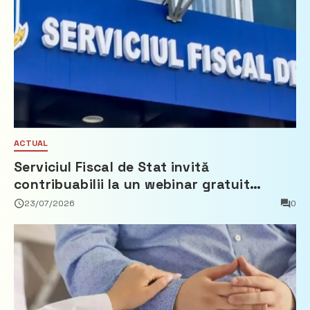
ACTUAL
Serviciul Fiscal de Stat invită
contribuabilii la un webinar gratuit
privind calculul impozitului pe bunurile
23/07/2026
0
imobiliare