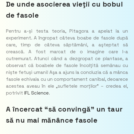
De unde asocierea vieţii cu bobul
de fasole
Pentru a-și testa teoria, Pitagora a apelat la un
experiment. A îngropat câteva boabe de fasole după
care, timp de câteva săptămâni, a aşteptat să
crească. A fost marcat de o imagine care l-a
cutremurat. Atunci când a dezgropat ce plantase, a
observat că boabele de fasole încolţită semănau cu
niște fetuși umani! Aşa a ajuns la concluzia că a mânca
fasole echivala cu un comportament canibal, deoarece
acestea aveau în ele „sufletele morților” – credea el,
potrivit
IFL Science
.
A încercat “să convingă” un taur
să nu mai mănânce fasole