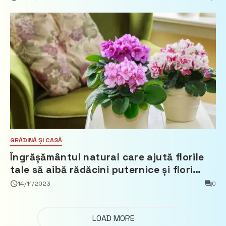
sensibile
GRĂDINĂ ȘI CASĂ
Îngrășământul natural care ajută florile
tale să aibă rădăcini puternice și flori
constant
14/11/2023
0
LOAD MORE