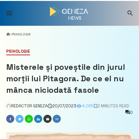
Skip
to
content
PSIHOLOGIE
PSIHOLOGIE
Misterele și poveștile din jurul
morții lui Pitagora. De ce el nu
mânca niciodată fasole
REDACTOR GENEZA
20/07/2023
4.065
2 MINUTES READ
0