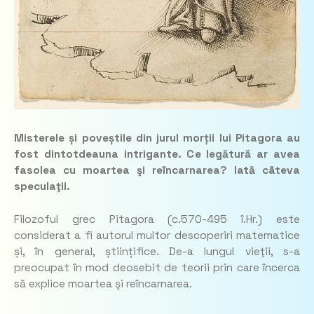
Misterele și poveștile din jurul morții lui Pitagora au
fost dintotdeauna intrigante. Ce legătură ar avea
fasolea cu moartea şi reîncarnarea? Iată câteva
speculaţii.
Filozoful grec Pitagora (c.570-495 î.Hr.) este
considerat a fi autorul multor descoperiri matematice
și, în general, științifice. De-a lungul vieţii, s-a
preocupat în mod deosebit de teorii prin care încerca
să explice moartea şi reîncarnarea.