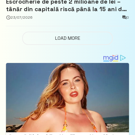
Escrocherie de peste 2 milioane de lei –
tânăr din capitală riscă până la 15 ani de
închisoare
23/07/2026
0
LOAD MORE