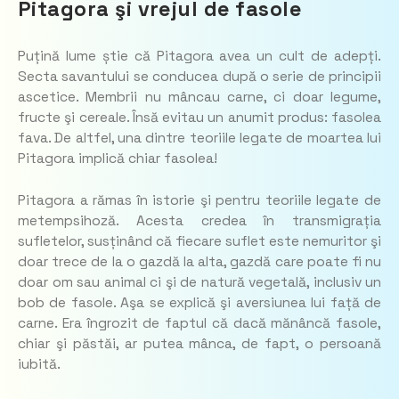
Pitagora şi vrejul de fasole
Puțină lume știe că Pitagora avea un cult de adepți.
Secta savantului se conducea după o serie de principii
ascetice. Membrii nu mâncau carne, ci doar legume,
fructe şi cereale. Însă evitau un anumit produs: fasolea
fava. De altfel, una dintre teoriile legate de moartea lui
Pitagora implică chiar fasolea!
Pitagora a rămas în istorie şi pentru teoriile legate de
metempsihoză. Acesta credea în transmigrația
sufletelor, susținând că fiecare suflet este nemuritor şi
doar trece de la o gazdă la alta, gazdă care poate fi nu
doar om sau animal ci şi de natură vegetală, inclusiv un
bob de fasole. Aşa se explică şi aversiunea lui față de
carne. Era îngrozit de faptul că dacă mănâncă fasole,
chiar şi păstăi, ar putea mânca, de fapt, o persoană
iubită.