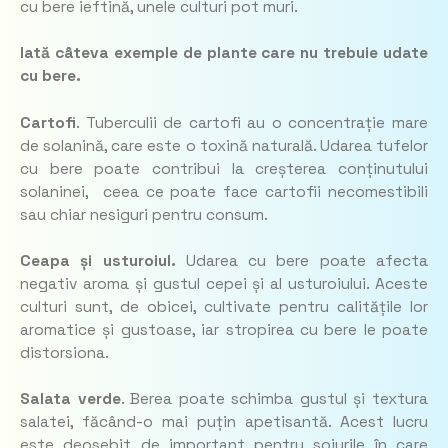
cu bere ieftină, unele culturi pot muri.
Iată câteva exemple de plante care nu trebuie udate
cu bere.
Cartofi
. Tuberculii de cartofi au o concentrație mare
de solanină, care este o toxină naturală. Udarea tufelor
cu bere poate contribui la creșterea conținutului
solaninei, ceea ce poate face cartofii necomestibili
sau chiar nesiguri pentru consum.
Ceapa și usturoiul.
Udarea cu bere poate afecta
negativ aroma și gustul cepei și al usturoiului. Aceste
culturi sunt, de obicei, cultivate pentru calitățile lor
aromatice și gustoase, iar stropirea cu bere le poate
distorsiona.
Salata verde
. Berea poate schimba gustul și textura
salatei, făcând-o mai puțin apetisantă. Acest lucru
este deosebit de important pentru soiurile în care