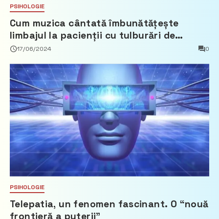
PSIHOLOGIE
Cum muzica cântată îmbunătățește
limbajul la pacienții cu tulburări de
vorbire
17/06/2024
0
PSIHOLOGIE
Telepatia, un fenomen fascinant. O “nouă
frontieră a puterii”