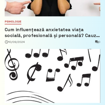
PSIHOLOGIE
Cum influențează anxietatea viața
socială, profesională și personală? Cauze,
simptome și tratament
10/09/2024
0