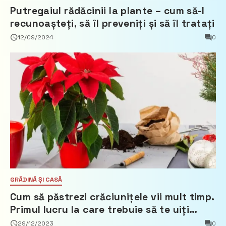
Putregaiul rădăcinii la plante – cum să-l
recunoașteți, să îl preveniți și să îl tratați
12/09/2024
0
GRĂDINĂ ȘI CASĂ
Cum să păstrezi crăciunițele vii mult timp.
Primul lucru la care trebuie să te uiți
când cumperi aceste flori frumoase și
29/12/2023
0