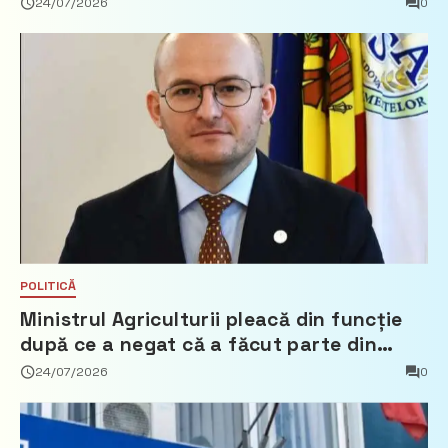
24/07/2026
0
POLITICĂ
Ministrul Agriculturii pleacă din funcție
după ce a negat că a făcut parte din
Partidul Democrat
24/07/2026
0