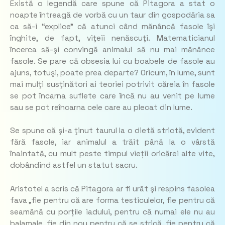
Există o legendă care spune că Pitagora a stat o
noapte întreagă de vorbă cu un taur din gospodăria sa
ca să-i “explice” că atunci când mănâncă fasole îşi
înghite, de fapt, viţeii nenăscuţi. Matematicianul
încerca să-şi convingă animalul să nu mai mănânce
fasole. Se pare că obsesia lui cu boabele de fasole au
ajuns, totuşi, poate prea departe? Oricum, în lume, sunt
mai mulţi susţinători ai teoriei potrivit căreia în fasole
se pot încarna suflete care încă nu au venit pe lume
sau se pot reîncarna cele care au plecat din lume.
Se spune că şi-a ţinut taurul la o dietă strictă, evident
fără fasole, iar animalul a trăit până la o vârstă
înaintată, cu mult peste timpul vieții oricărei alte vite,
dobândind astfel un statut sacru.
Aristotel a scris că Pitagora ar fi urât şi respins fasolea
fava „fie pentru că are forma testiculelor, fie pentru că
seamănă cu porțile iadului, pentru că numai ele nu au
balamale, fie din nou pentru că se strică, fie pentru că