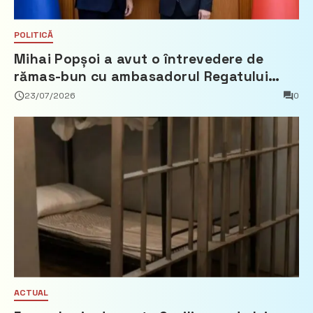
POLITICĂ
Mihai Popșoi a avut o întrevedere de
rămas-bun cu ambasadorul Regatului
Țărilor de Jos, Fred Duijn
23/07/2026
0
ACTUAL